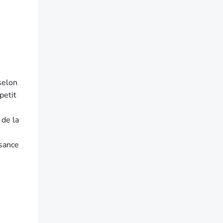
selon
petit
 de la
ssance