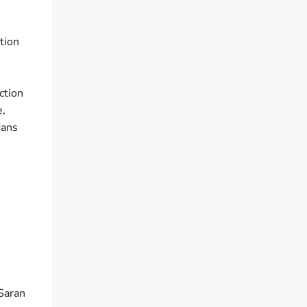
tion
ction
e,
dans
 Saran