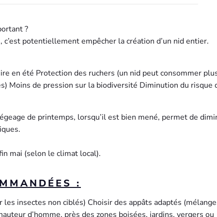
portant ?
 c’est potentiellement empêcher la création d’un nid entier.
uire en été Protection des ruchers (un nid peut consommer plu
es) Moins de pression sur la biodiversité Diminution du risque 
iégeage de printemps, lorsqu’il est bien mené, permet de dimi
iques.
in mai (selon le climat local).
MMANDÉES :
tir les insectes non ciblés) Choisir des appâts adaptés (mélange
à hauteur d’homme, près des zones boisées, jardins, vergers ou