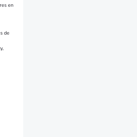
res en
es de
y,