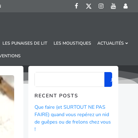
N
LES PUNAISES DE LIT
LES MOUSTIQUES
ACTUALITÉS
RVENTIONS
RECENT POSTS
Que faire (et SURTOUT NE PAS
FAIRE) quand vous repérez un nid
de guêpes ou de frelons chez vous
!