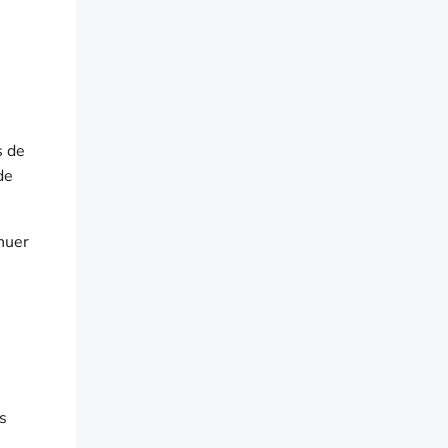
s de
de
nuer
s